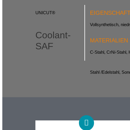
EIGENSCHAF
UNICUT®
Vollsynthetisch, nie
Coolant-
MATERIALIEN
SAF
C-Stahl, CrNi-Stahl, 
Stahl /Edelstahl, Son