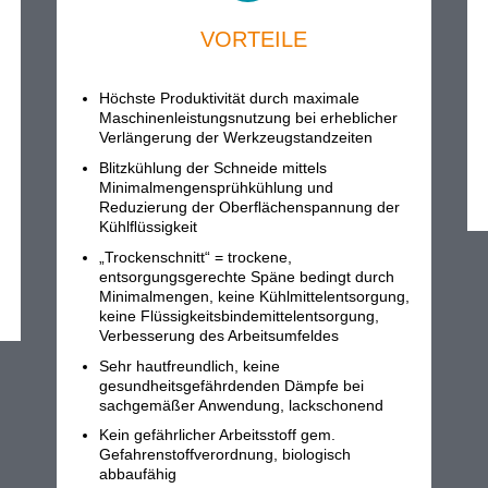
VORTEILE
Höchste Produktivität durch maximale
Maschinenleistungs­nutzung bei erheblicher
Verlängerung der Werkzeugstandzeiten
Blitzkühlung der Schneide mittels
Minimalmengensprüh­kühlung und
Reduzierung der Oberﬂächenspannung der
Kühlﬂüssigkeit
„Trockenschnitt“ = trockene,
entsorgungsgerechte Späne bedingt durch
Minimalmengen, keine Kühlmittelentsorgung,
keine Flüssigkeitsbindemittel­entsorgung,
Verbesserung des Arbeitsumfeldes
Sehr hautfreundlich, keine
gesundheitsgefährdenden Dämpfe bei
sachgemäßer Anwendung, lackschonend
Kein gefährlicher Arbeitsstoff gem.
Gefahrenstoffverordnung, biologisch
abbaufähig