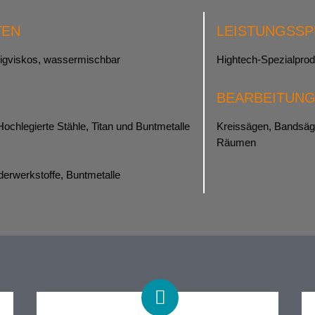
TEN
LEISTUNGSS
drigviskos, wassermischbar
Hightech-Spezialprod
BEARBEITUN
Hochlegierte Stähle, Titan und Buntmetalle
Kreissägen, Bandsäg
Räumen
derwerkstoffe, Buntmetalle