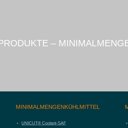
 PRODUKTE – MINIMALMENG
MINIMALMENGENKÜHLMITTEL
UNICUT® Coolant-SAF