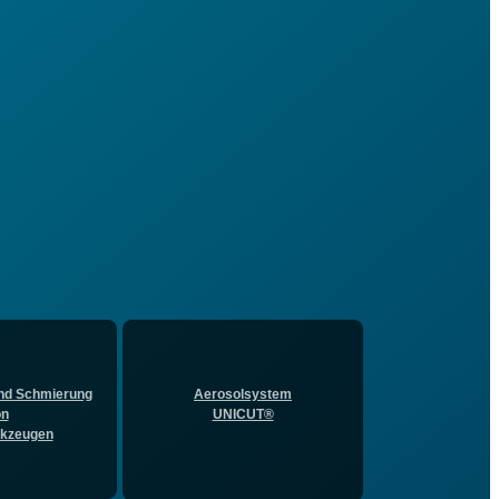
nd Schmierung
Aerosolsystem
on
UNICUT®
rkzeugen