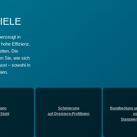
IELE
rzeugt in
hohe Effizienz,
iten. Die
en Sie, wie sich
sst – sowohl in
ien.
gen
Schmierung
Bandbeölung u
 Stahl
auf Dreistern-Profilinien
v
Stanzwe