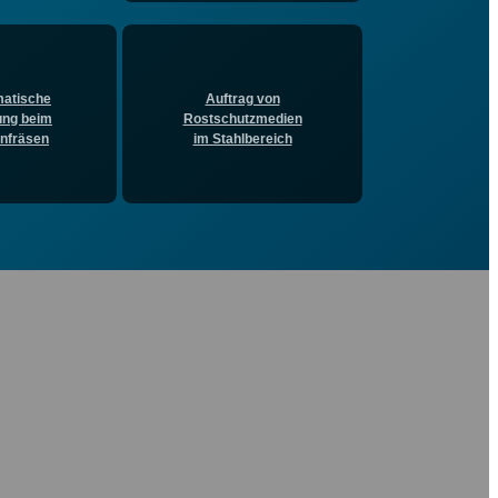
matische
Auftrag von
ung beim
Rostschutzmedien
nfräsen
im Stahlbereich