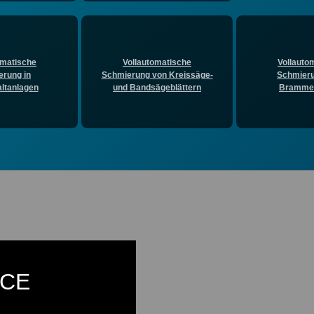
omatische
Vollautomatische
Vollauto
rung in
Schmierung von Kreissäge-
Schmier
ltanlagen
und Bandsägeblättern
Bramme
ICE