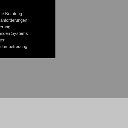
rte Beratung
ssanforderungen
ierung
senden Systems
ter
undumbetreuung